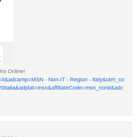
Ora Online!
el=it&adcamp=MSN - Non-IT - Region - Italy&utm_co
0italia&adplat=msn&affiliateCode=msn_nonit&adc