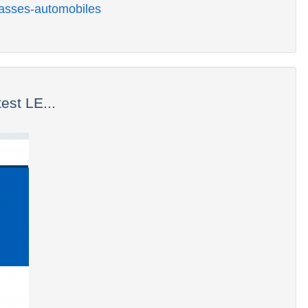
casses-automobiles
st LE...