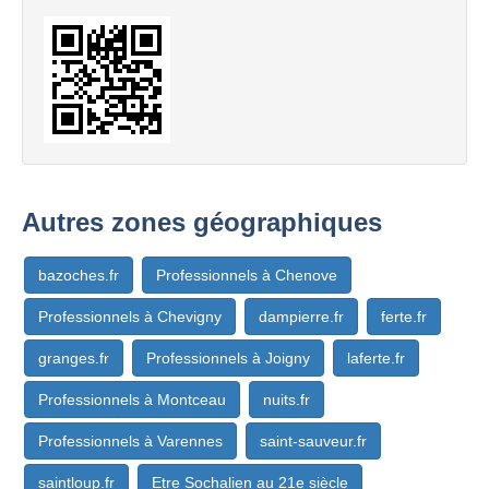
Autres zones géographiques
bazoches.fr
Professionnels à Chenove
Professionnels à Chevigny
dampierre.fr
ferte.fr
granges.fr
Professionnels à Joigny
laferte.fr
Professionnels à Montceau
nuits.fr
Professionnels à Varennes
saint-sauveur.fr
saintloup.fr
Etre Sochalien au 21e siècle