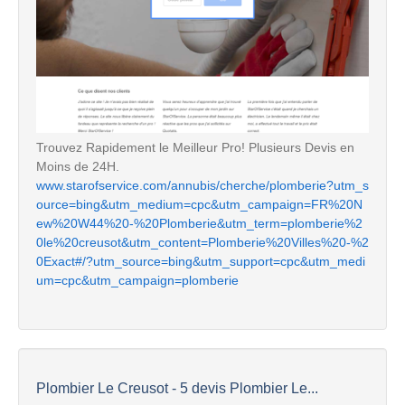
Trouvez Rapidement le Meilleur Pro! Plusieurs Devis en
Moins de 24H.
www.starofservice.com/annubis/cherche/plomberie?utm_s
ource=bing&utm_medium=cpc&utm_campaign=FR%20N
ew%20W44%20-%20Plomberie&utm_term=plomberie%2
0le%20creusot&utm_content=Plomberie%20Villes%20-%2
0Exact#/?utm_source=bing&utm_support=cpc&utm_medi
um=cpc&utm_campaign=plomberie
Plombier Le Creusot - 5 devis Plombier Le...